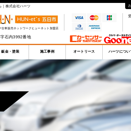
ら｜株式会社ハーツ
受
中古車販売ネットワークヒューネット加盟店
字石内3992番地
鈑金・塗装
施工事例
オートリース
ハーツについ