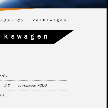
ォルクスワーゲン Ｖｏｌｋｓｗａｇｅｎ
ｌｋｓｗａｇｅｎ
ーゲン
ロ volkswagen POLO
年式