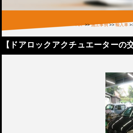
TOP
>>
施工事例
>>
輸入車
>
【ドアロックアクチュエーターの