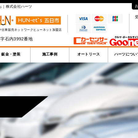
ら｜株式会社ハーツ
受
中古車販売ネットワークヒューネット加盟店
字石内3992番地
鈑金・塗装
施工事例
オートリース
ハーツについ