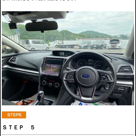
ＳＴＥＰ ５