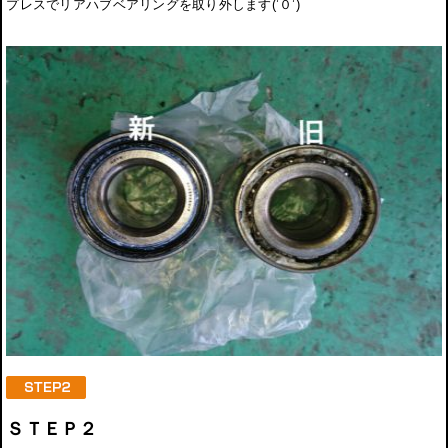
プレスでリアハブベアリングを取り外します(’０’)
ＳＴＥＰ２