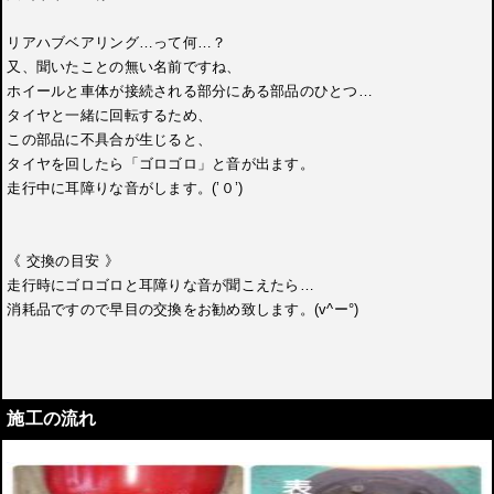
リアハブベアリング…って何…？
又、聞いたことの無い名前ですね、
ホイールと車体が接続される部分にある部品のひとつ…
タイヤと一緒に回転するため、
この部品に不具合が生じると、
タイヤを回したら「ゴロゴロ」と音が出ます。
走行中に耳障りな音がします。(’０’)
《 交換の目安 》
走行時にゴロゴロと耳障りな音が聞こえたら…
消耗品ですので早目の交換をお勧め致します。(v^ー°)
施工の流れ