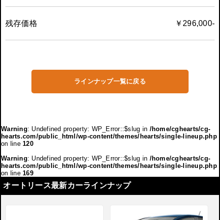
残存価格
￥296,000-
ラインナップ一覧に戻る
Warning
: Undefined property: WP_Error::$slug in
/home/cghearts/cg-
hearts.com/public_html/wp-content/themes/hearts/single-lineup.php
on line
120
Warning
: Undefined property: WP_Error::$slug in
/home/cghearts/cg-
hearts.com/public_html/wp-content/themes/hearts/single-lineup.php
on line
169
オートリース最新カーラインナップ