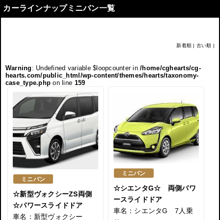
カーラインナップミニバン一覧
新着順
|
古い順
|
Warning
: Undefined variable $loopcounter in
/home/cghearts/cg-
hearts.com/public_html/wp-content/themes/hearts/taxonomy-
case_type.php
on line
159
ミニバン
ミニバン
☆シエンタG☆ 両側パワ
☆新型ヴォクシーZS両側
ースライドドア
☆パワースライドドア
車名：シエンタG 7人乗
車名：新型ヴォクシー