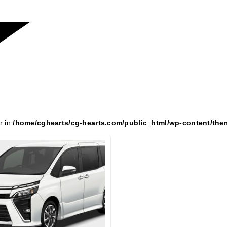
r in
/home/cghearts/cg-hearts.com/public_html/wp-content/th