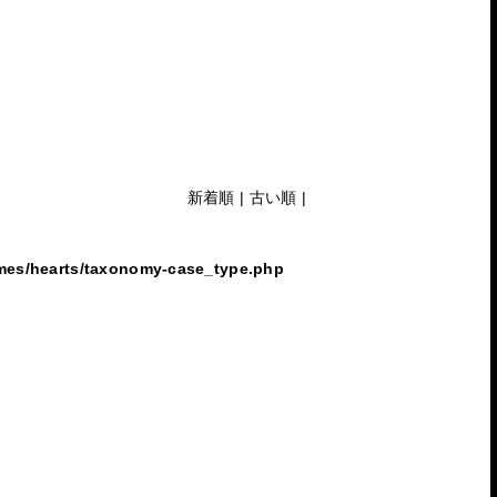
新着順
|
古い順
|
emes/hearts/taxonomy-case_type.php