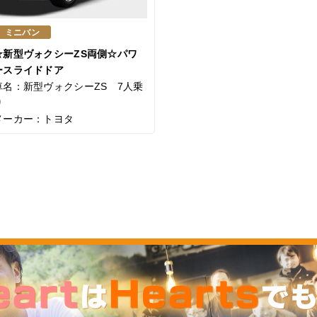
ミニバン
☆新型ヴォクシーZS両側☆パワ
ースライドドア
車名：新型ヴォクシーZS 7人乗
り
メーカー：トヨタ