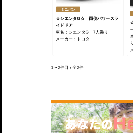
ミニバン
☆シエンタG☆ 両側パワースラ
イドドア
車名：シエンタG 7人乗り
メーカー：トヨタ
1〜2
件目 / 全
2
件