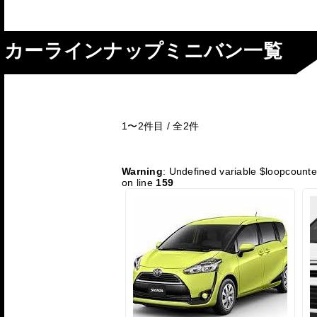
カーラインナップミニバン一覧
1〜2
件目 / 全
2
件
Warning
: Undefined variable $loopcounte
on line
159