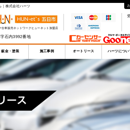
ら｜株式会社ハーツ
受
中古車販売ネットワークヒューネット加盟店
字石内3992番地
鈑金・塗装
施工事例
オートリース
ハーツについ